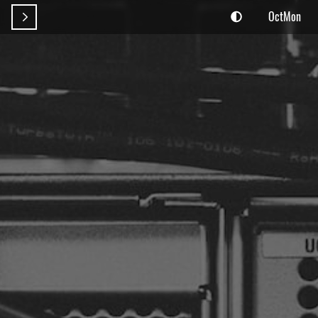
OctMon
