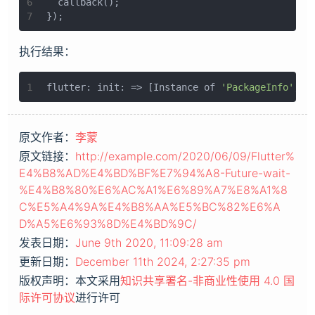
6
  callback();
7
});
执行结果：
1
flutter: init: => [Instance of 
'PackageInfo'
, I
原文作者：
李蒙
原文链接：
http://example.com/2020/06/09/Flutter%
E4%B8%AD%E4%BD%BF%E7%94%A8-Future-wait-
%E4%B8%80%E6%AC%A1%E6%89%A7%E8%A1%8
C%E5%A4%9A%E4%B8%AA%E5%BC%82%E6%A
D%A5%E6%93%8D%E4%BD%9C/
发表日期：
June 9th 2020, 11:09:28 am
更新日期：
December 11th 2024, 2:27:35 pm
版权声明：本文采用
知识共享署名-非商业性使用 4.0 国
际许可协议
进行许可