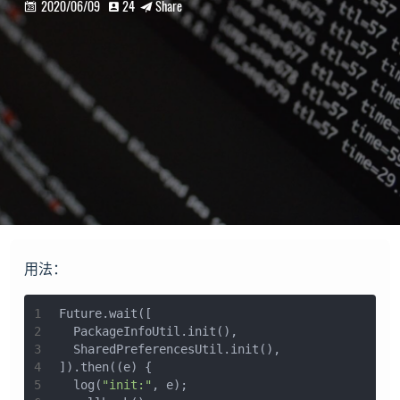
2020/06/09
24
Share



用法：
1
Future.wait([
2
  PackageInfoUtil.init(),
3
  SharedPreferencesUtil.init(),
4
]).then((e) {
5
  log(
"init:"
, e);